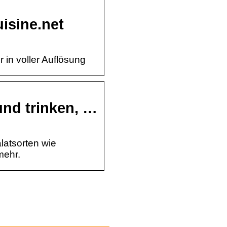
uisine.net
r in voller Auflösung
 und trinken, …
latsorten wie
mehr.