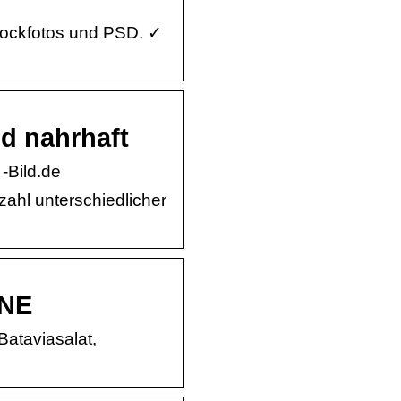
tockfotos und PSD. ✓
nd nahrhaft
-Bild.de
lzahl unterschiedlicher
HNE
Bataviasalat,