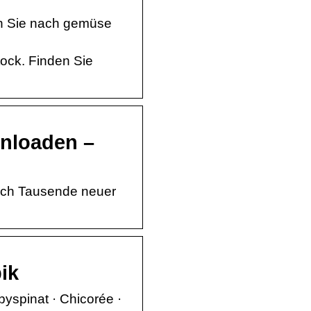
en Sie nach gemüse
tock. Finden Sie
wnloaden –
lich Tausende neuer
ik
byspinat · Chicorée ·